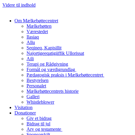
Videre til indhold
Om Mælkebøttecentret
Mælkebøtten
Værestedet
Ilasiaq
Allu
Seqineq, Kapisillit
Najortigeeqatigiiffik Ullorissat
Aili
Terapi og Rådgivning
Formål og værdigrundlag
Pædagogisk praksis i Mælkebøttecentret
Bestyrelsen
Personalet
Mælkebøttecentrets historie
Galleri
Whistleblower
Visitation
Donationer
Giv et bidrag
Bidrag til jul
Arv og testamente
Sponsorskilt