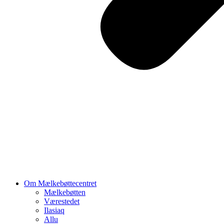
Om Mælkebøttecentret
Mælkebøtten
Værestedet
Ilasiaq
Allu