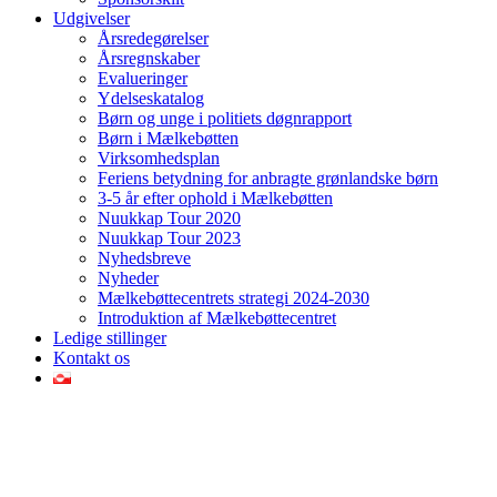
Udgivelser
Årsredegørelser
Årsregnskaber
Evalueringer
Ydelseskatalog
Børn og unge i politiets døgnrapport
Børn i Mælkebøtten
Virksomhedsplan
Feriens betydning for anbragte grønlandske børn
3-5 år efter ophold i Mælkebøtten
Nuukkap Tour 2020
Nuukkap Tour 2023
Nyhedsbreve
Nyheder
Mælkebøttecentrets strategi 2024-2030
Introduktion af Mælkebøttecentret
Ledige stillinger
Kontakt os