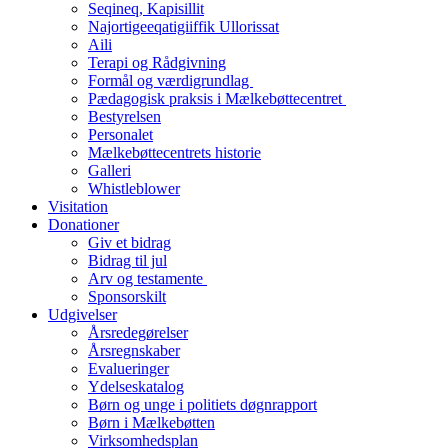
Seqineq, Kapisillit
Najortigeeqatigiiffik Ullorissat
Aili
Terapi og Rådgivning
Formål og værdigrundlag
Pædagogisk praksis i Mælkebøttecentret
Bestyrelsen
Personalet
Mælkebøttecentrets historie
Galleri
Whistleblower
Visitation
Donationer
Giv et bidrag
Bidrag til jul
Arv og testamente
Sponsorskilt
Udgivelser
Årsredegørelser
Årsregnskaber
Evalueringer
Ydelseskatalog
Børn og unge i politiets døgnrapport
Børn i Mælkebøtten
Virksomhedsplan