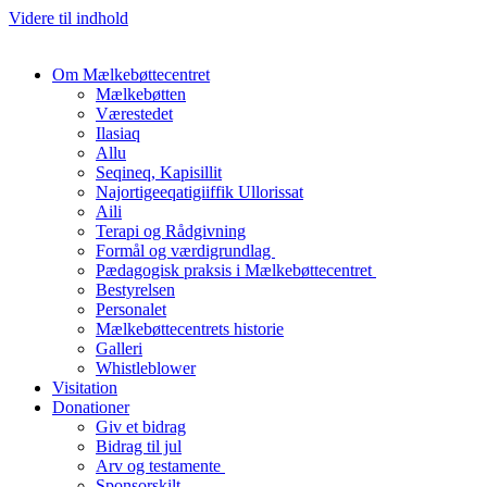
Videre til indhold
Om Mælkebøttecentret
Mælkebøtten
Værestedet
Ilasiaq
Allu
Seqineq, Kapisillit
Najortigeeqatigiiffik Ullorissat
Aili
Terapi og Rådgivning
Formål og værdigrundlag
Pædagogisk praksis i Mælkebøttecentret
Bestyrelsen
Personalet
Mælkebøttecentrets historie
Galleri
Whistleblower
Visitation
Donationer
Giv et bidrag
Bidrag til jul
Arv og testamente
Sponsorskilt