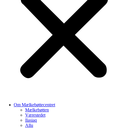
Om Mælkebøttecentret
Mælkebøtten
Værestedet
Ilasiaq
Allu